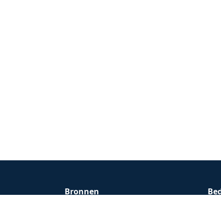
Bronnen
Bed
Kenniscentrum
Pri