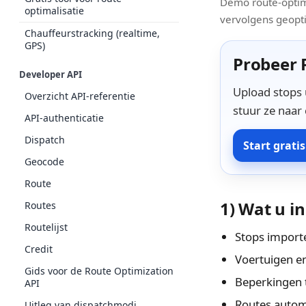
Demo route-optimal
optimalisatie
vervolgens geopt
Chauffeurstracking (realtime,
GPS)
Probeer R
Developer API
Upload stops u
Overzicht API-referentie
stuur ze naar
API-authenticatie
Dispatch
Start grati
Geocode
Route
1) Wat u i
Routes
Routelijst
Stops importe
Credit
Voertuigen e
Gids voor de Route Optimization
Beperkingen t
API
Routes autom
Uitleg van dispatchmodi