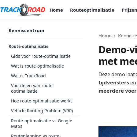
Home
Routeoptimalisatie
Prijze
Kenniscentrum
Home
›
Kennisc
Demo-vi
Route-optimalisatie
Gids voor route-optimalisatie
met mee
Wat is route-optimalisatie
Deze demo laat z
Wat is TrackRoad
tijdvensters
e
Voordelen van route-
meerdere voer
optimalisatie
Hoe route-optimalisatie werkt
Vehicle Routing Problem (VRP)
Route-optimalisatie vs Google
Maps
Routeplanning vs route-