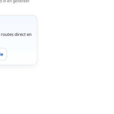
jd in en genereer
 routes direct en
ie