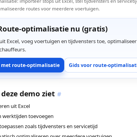
isatie: importeer stops uit Excel, stel tijdvensters en serviceti
imaliseerde routes voor meerdere voertuigen.
oute-optimalisatie nu (gratis)
it Excel, voeg voertuigen en tijdvensters toe, optimaliseer
 chauffeurs.
s met route-optimalisatie
Gids voor route-optimalisat
n deze demo ziet
#
ren uit Excel
n werktijden toevoegen
oepassen zoals tijdvensters en servicetijd
atisch optimaliseren over meerdere voertuigen