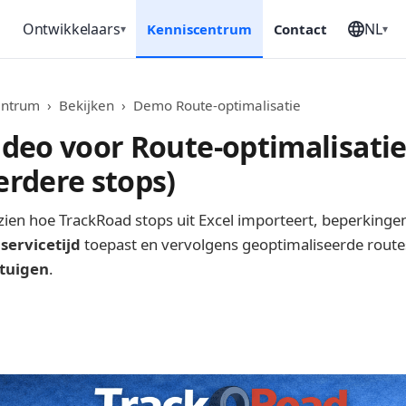
Ontwikkelaars
NL
n
Kenniscentrum
Contact
▾
▾
entrum
›
Bekijken
›
Demo Route-optimalisatie
deo voor Route-optimalisatie
rdere stops)
ien hoe TrackRoad stops uit Excel importeert, beperkingen
n
servicetijd
toepast en vervolgens geoptimaliseerde route
tuigen
.