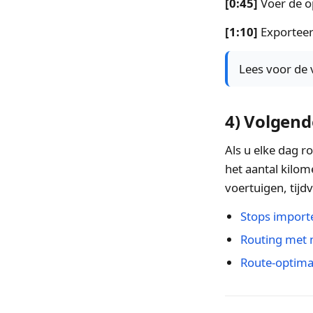
[0:45]
Voer de op
[1:10]
Exporteer 
Lees voor de 
4) Volgend
Als u elke dag 
het aantal kilo
voertuigen, tijd
Stops importe
Routing met 
Route-optimal