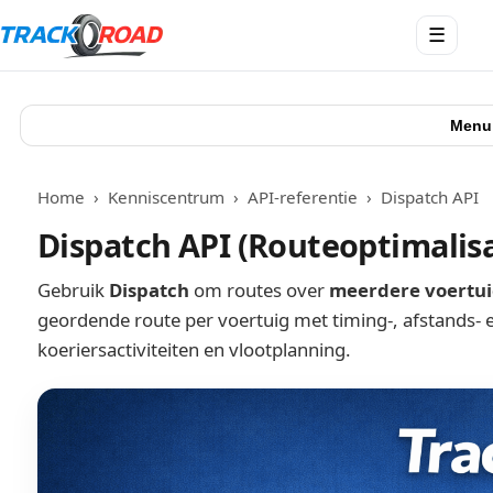
Menu
☰
openen
Menu
Home
›
Kenniscentrum
›
API-referentie
›
Dispatch API
Dispatch API (Routeoptimalisa
Gebruik
Dispatch
om routes over
meerdere voertu
geordende route per voertuig met timing-, afstands- e
koeriersactiviteiten en vlootplanning.