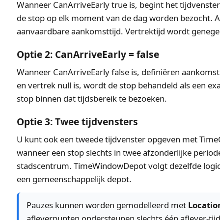
Wanneer CanArriveEarly true is, begint het tijdvenster
de stop op elk moment van de dag worden bezocht. Als 
aanvaardbare aankomsttijd. Vertrektijd wordt genege
Optie 2: CanArriveEarly = false
Wanneer CanArriveEarly false is, definiëren aankomst 
en vertrek null is, wordt de stop behandeld als een ex
stop binnen dat tijdsbereik te bezoeken.
Optie 3: Twee tijdvensters
U kunt ook een tweede tijdvenster opgeven met TimeC
wanneer een stop slechts in twee afzonderlijke period
stadscentrum. TimeWindowDepot volgt dezelfde logica,
een gemeenschappelijk depot.
Pauzes kunnen worden gemodelleerd met
Locatio
afleverpunten ondersteunen slechts één aflever-tij