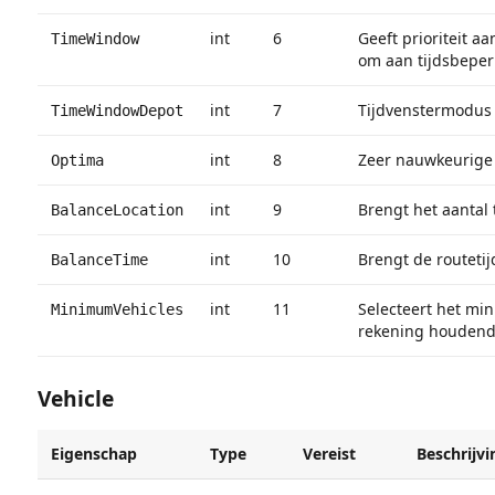
int
6
Geeft prioriteit a
TimeWindow
om aan tijdsbeper
int
7
Tijdvenstermodus 
TimeWindowDepot
int
8
Zeer nauwkeurige 
Optima
int
9
Brengt het aantal
BalanceLocation
int
10
Brengt de routeti
BalanceTime
int
11
Selecteert het min
MinimumVehicles
rekening houdend 
Vehicle
Eigenschap
Type
Vereist
Beschrijvi