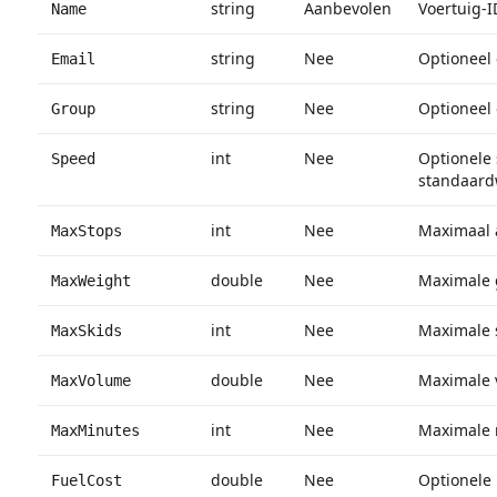
string
Aanbevolen
Voertuig-I
Name
string
Nee
Optioneel 
Email
string
Nee
Optioneel 
Group
int
Nee
Optionele 
Speed
standaard
int
Nee
Maximaal a
MaxStops
double
Nee
Maximale g
MaxWeight
int
Nee
Maximale s
MaxSkids
double
Nee
Maximale v
MaxVolume
int
Nee
Maximale r
MaxMinutes
double
Nee
Optionele
FuelCost