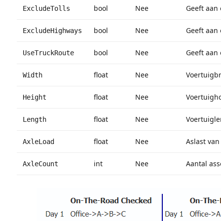
bool
Nee
Geeft aan
ExcludeTolls
bool
Nee
Geeft aan
ExcludeHighways
bool
Nee
Geeft aan 
UseTruckRoute
float
Nee
Voertuigbr
Width
float
Nee
Voertuigho
Height
float
Nee
Voertuigle
Length
float
Nee
Aslast van
AxleLoad
int
Nee
Aantal ass
AxleCount