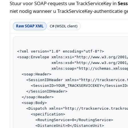
Stuur voor SOAP-requests uw TrackServiceKey in
Ses
niet nodig wanneer u TrackServiceKey-authenticatie g
Raw SOAP XML
C# (WSDL client)
<?xml version="1.0" encoding="utf-8"?>

<soap:Envelope xmlns:xsi="http://www.w3.org/2001/
               xmlns:xsd="http://www.w3.org/2001/
               xmlns:soap="http://schemas.xmlsoap
  <soap:Header>

    <SessionIDHeader xmlns="http://trackservice.t
      <SessionID>YOUR_TRACKSERVICEKEY</SessionID>
    </SessionIDHeader>

  </soap:Header>

  <soap:Body>

    <Dispatch xmlns="http://trackservice.trackroa
      <specification>

        <RoutingService>0</RoutingService>

        <DistanceUnit>0</DistanceUnit>
