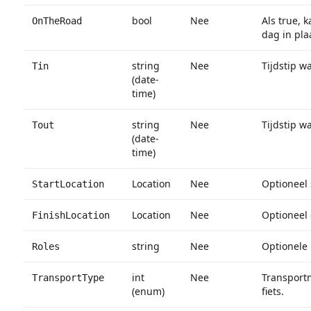
bool
Nee
Als true, 
OnTheRoad
dag in pla
string
Nee
Tijdstip w
Tin
(date-
time)
string
Nee
Tijdstip w
Tout
(date-
time)
Location
Nee
Optioneel 
StartLocation
Location
Nee
Optioneel 
FinishLocation
string
Nee
Optionele
Roles
int
Nee
Transportm
TransportType
(enum)
fiets.