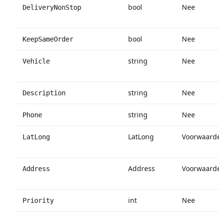
bool
Nee
DeliveryNonStop
bool
Nee
KeepSameOrder
string
Nee
Vehicle
string
Nee
Description
string
Nee
Phone
LatLong
Voorwaarde
LatLong
Address
Voorwaarde
Address
int
Nee
Priority