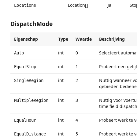
Location[]
Ja
Sto
Locations
DispatchMode
Eigenschap
Type
Waarde
Beschrijving
int
0
Selecteert automa
Auto
int
1
Probeert een gelij
EqualStop
int
2
Nuttig wanneer voe
SingleRegion
gebieden bediene
int
3
Nuttig voor voertu
MultipleRegion
time field dispatch
int
4
Probeert werk te v
EqualHour
int
5
Probeert werk te v
EqualDistance