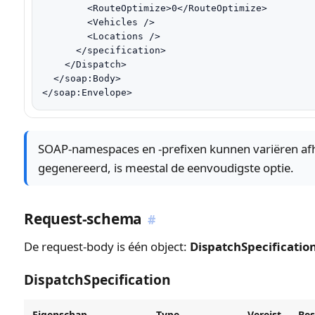
        <RouteOptimize>0</RouteOptimize>

        <Vehicles />

        <Locations />

      </specification>

    </Dispatch>

  </soap:Body>

</soap:Envelope>
SOAP-namespaces en -prefixen kunnen variëren afhan
gegenereerd, is meestal de eenvoudigste optie.
Request-schema
#
De request-body is één object:
DispatchSpecificatio
DispatchSpecification
Eigenschap
Type
Vereist
Bes