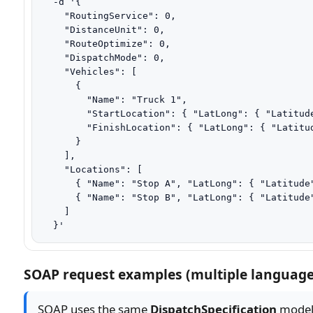
  -d '{

    "RoutingService": 0,

    "DistanceUnit": 0,

    "RouteOptimize": 0,

    "DispatchMode": 0,

    "Vehicles": [

      {

        "Name": "Truck 1",

        "StartLocation": { "LatLong": { "Latitud
        "FinishLocation": { "LatLong": { "Latitu
      }

    ],

    "Locations": [

      { "Name": "Stop A", "LatLong": { "Latitude
      { "Name": "Stop B", "LatLong": { "Latitude
    ]

  }'
SOAP request examples (multiple language
SOAP uses the same
DispatchSpecification
model,