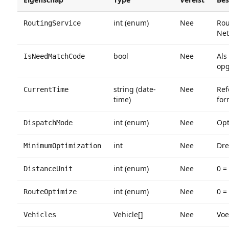
int (enum)
Nee
Rou
RoutingService
Net
bool
Nee
Als
IsNeedMatchCode
op
string (date-
Nee
Ref
CurrentTime
time)
for
int (enum)
Nee
Opt
DispatchMode
int
Nee
Dre
MinimumOptimization
int (enum)
Nee
0 =
DistanceUnit
int (enum)
Nee
0 =
RouteOptimize
Vehicle[]
Nee
Voe
Vehicles