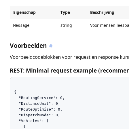
Eigenschap
Type
Beschrijving
string
Voor mensen leesba
Message
Voorbeelden
#
Voorbeeldcodeblokken voor request en response kunne
REST: Minimal request example (recommen
{

  "RoutingService": 0,

  "DistanceUnit": 0,

  "RouteOptimize": 0,

  "DispatchMode": 0,

  "Vehicles": [

    {
