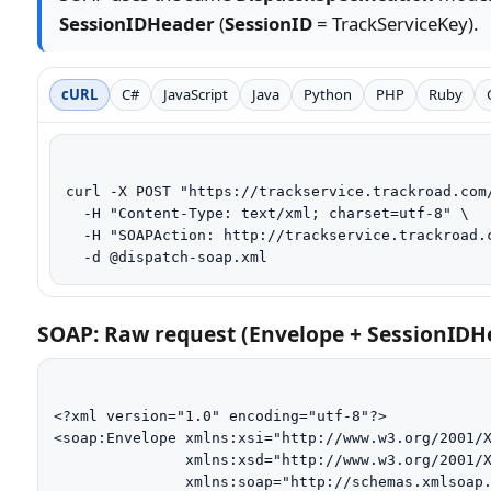
SessionIDHeader
(
SessionID
= TrackServiceKey).
cURL
C#
JavaScript
Java
Python
PHP
Ruby
curl -X POST "https://trackservice.trackroad.com/
  -H "Content-Type: text/xml; charset=utf-8" \

  -H "SOAPAction: http://trackservice.trackroad.c
  -d @dispatch-soap.xml
SOAP: Raw request (Envelope + SessionIDH
<?xml version="1.0" encoding="utf-8"?>

<soap:Envelope xmlns:xsi="http://www.w3.org/2001/X
               xmlns:xsd="http://www.w3.org/2001/X
               xmlns:soap="http://schemas.xmlsoap.