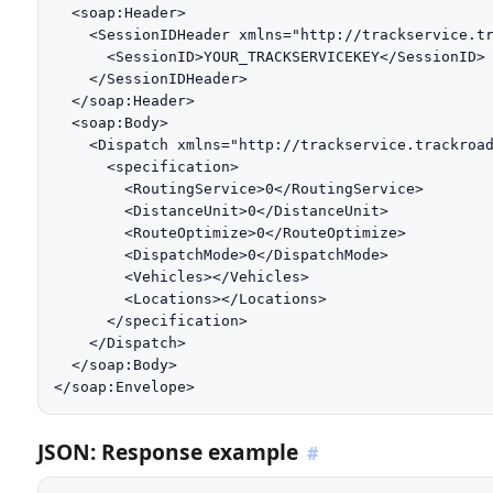
  <soap:Header>

    <SessionIDHeader xmlns="http://trackservice.tr
      <SessionID>YOUR_TRACKSERVICEKEY</SessionID>

    </SessionIDHeader>

  </soap:Header>

  <soap:Body>

    <Dispatch xmlns="http://trackservice.trackroad
      <specification>

        <RoutingService>0</RoutingService>

        <DistanceUnit>0</DistanceUnit>

        <RouteOptimize>0</RouteOptimize>

        <DispatchMode>0</DispatchMode>

        <Vehicles></Vehicles>

        <Locations></Locations>

      </specification>

    </Dispatch>

  </soap:Body>

</soap:Envelope>
JSON: Response example
#