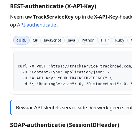
REST-authenticatie (X-API-Key)
Neem uw
TrackServiceKey
op in de
X-API-Key
-heade
op
API-authenticatie
.
cURL
C#
JavaScript
Java
Python
PHP
Ruby
curl -X POST "https://trackservice.trackroad.com/
  -H "Content-Type: application/json" \

  -H "X-API-Key: YOUR_TRACKSERVICEKEY" \

  -d '{ "RoutingService": 0, "DistanceUnit": 0, 
Bewaar API-sleutels server-side. Verwerk geen sleut
SOAP-authenticatie (SessionIDHeader)