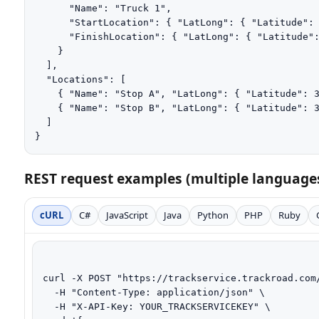
      "Name": "Truck 1",

      "StartLocation": { "LatLong": { "Latitude": 
      "FinishLocation": { "LatLong": { "Latitude":
    }

  ],

  "Locations": [

    { "Name": "Stop A", "LatLong": { "Latitude": 3
    { "Name": "Stop B", "LatLong": { "Latitude": 3
  ]

}
REST request examples (multiple language
cURL
C#
JavaScript
Java
Python
PHP
Ruby
curl -X POST "https://trackservice.trackroad.com/
  -H "Content-Type: application/json" \

  -H "X-API-Key: YOUR_TRACKSERVICEKEY" \
