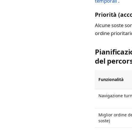
temporali
.
Priorità (acc
Alcune soste sono
ordine prioritar
Pianificaz
del percor
Funzionalità
Navigazione turn
Miglior ordine de
soste)