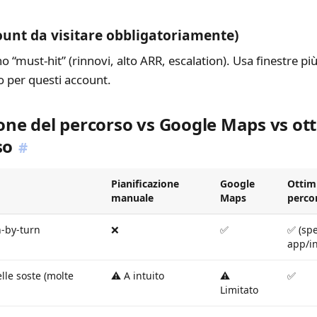
ount da visitare obbligatoriamente)
 “must-hit” (rinnovi, alto ARR, escalation). Usa finestre più
io per questi account.
ione del percorso vs Google Maps vs ot
so
#
Pianificazione
Google
Ottim
manuale
Maps
perco
-by-turn
❌
✅
✅ (spe
app/i
lle soste (molte
⚠️ A intuito
⚠️
✅
Limitato