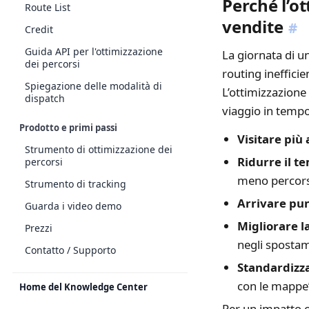
Perché l’o
Route List
vendite
#
Credit
Guida API per l'ottimizzazione
La giornata di u
dei percorsi
routing ineffici
Spiegazione delle modalità di
L’ottimizzazione
dispatch
viaggio in tempo 
Prodotto e primi passi
Visitare più
Strumento di ottimizzazione dei
Ridurre il t
percorsi
meno percorsi
Strumento di tracking
Arrivare pun
Guarda i video demo
Migliorare la
Prezzi
negli spostam
Contatto / Supporto
Standardizz
con le mappe
Home del Knowledge Center
Per un impatto 