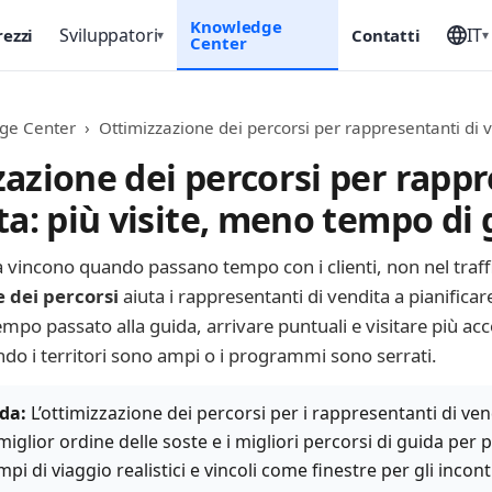
Knowledge
Sviluppatori
IT
rezzi
Contatti
▾
▾
Center
ge Center
›
Ottimizzazione dei percorsi per rappresentanti di 
azione dei percorsi per rapp
ta: più visite, meno tempo di
a vincono quando passano tempo con i clienti, non nel traff
e dei percorsi
aiuta i rappresentanti di vendita a pianificar
tempo passato alla guida, arrivare puntuali e visitare più ac
do i territori sono ampi o i programmi sono serrati.
da:
L’ottimizzazione dei percorsi per i rappresentanti di ven
 miglior ordine delle soste e i migliori percorsi di guida per più
mpi di viaggio realistici e vincoli come finestre per gli incont