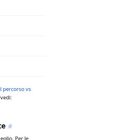
el percorso vs
vedi:
te
#
eglio. Per le