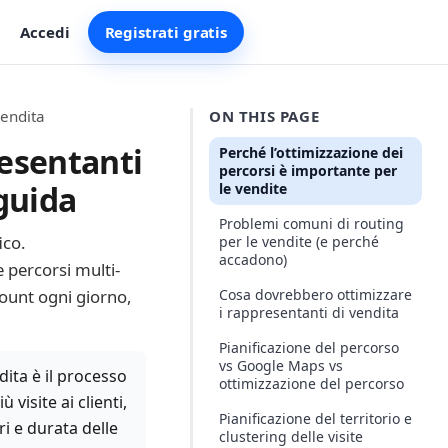
Accedi
Registrati gratis
vendita
ON THIS PAGE
resentanti
Perché l’ottimizzazione dei
percorsi è importante per
 guida
le vendite
Problemi comuni di routing
ico.
per le vendite (e perché
accadono)
e percorsi multi-
count ogni giorno,
Cosa dovrebbero ottimizzare
i rappresentanti di vendita
Pianificazione del percorso
vs Google Maps vs
dita è il processo
ottimizzazione del percorso
 visite ai clienti,
Pianificazione del territorio e
ri e durata delle
clustering delle visite