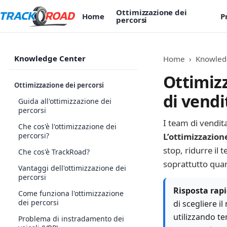
Ottimizzazione dei
Home
P
percorsi
Knowledge Center
Home
›
Knowled
Ottimizz
Ottimizzazione dei percorsi
di vendi
Guida all'ottimizzazione dei
percorsi
I team di vendit
Che cos'è l'ottimizzazione dei
percorsi?
L’ottimizzazion
stop, ridurre il 
Che cos'è TrackRoad?
soprattutto quan
Vantaggi dell'ottimizzazione dei
percorsi
Risposta rapi
Come funziona l'ottimizzazione
dei percorsi
di scegliere il
utilizzando te
Problema di instradamento dei