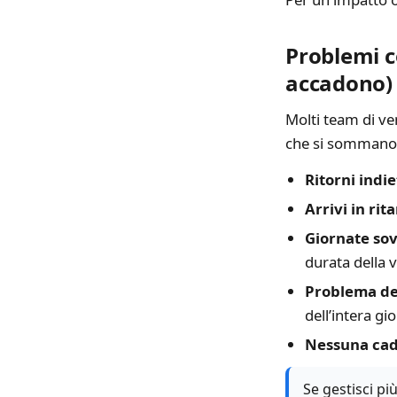
Problemi c
accadono)
Molti team di ven
che si sommano 
Ritorni indie
Arrivi in rit
Giornate sov
durata della v
Problema del
dell’intera gi
Nessuna cade
Se gestisci pi