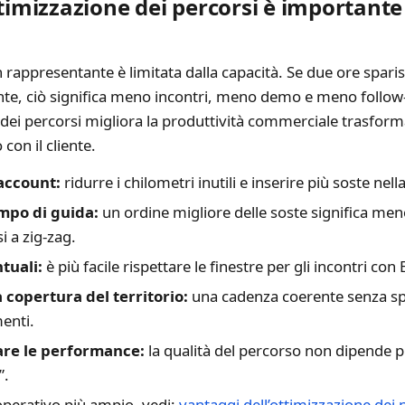
ttimizzazione dei percorsi è importante 
n rappresentante è limitata dalla capacità. Se due ore spari
ente, ciò significa meno incontri, meno demo e meno follow
 dei percorsi migliora la produttività commerciale trasfor
con il cliente.
 account:
ridurre i chilometri inutili e inserire più soste nell
empo di guida:
un ordine migliore delle soste significa meno
 a zig-zag.
tuali:
è più facile rispettare le finestre per gli incontri con E
 copertura del territorio:
una cadenza coerente senza s
enti.
are le performance:
la qualità del percorso non dipende p
”.
operativo più ampio, vedi:
vantaggi dell’ottimizzazione dei 