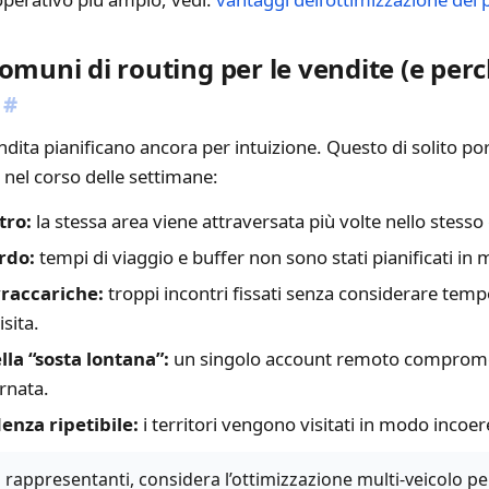
omuni di routing per le vendite (e per
#
dita pianificano ancora per intuizione. Questo di solito por
nel corso delle settimane:
tro:
la stessa area viene attraversata più volte nello stesso
ardo:
tempi di viaggio e buffer non sono stati pianificati in 
raccariche:
troppi incontri fissati senza considerare temp
isita.
la “sosta lontana”:
un singolo account remoto compromett
ornata.
nza ripetibile:
i territori vengono visitati in modo incoer
ù rappresentanti, considera l’ottimizzazione multi-veicolo per