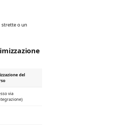
 strette o un
timizzazione
izzazione del
rso
sso via
ntegrazione)