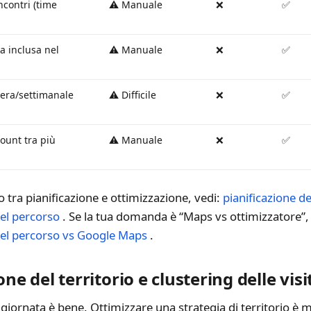
ncontri (time
⚠️ Manuale
❌
✅
ta inclusa nel
⚠️ Manuale
❌
✅
era/settimanale
⚠️ Difficile
❌
✅
count tra più
⚠️ Manuale
❌
✅
o tra pianificazione e ottimizzazione, vedi:
pianificazione d
del percorso
. Se la tua domanda è “Maps vs ottimizzatore”, 
del percorso vs Google Maps
.
one del territorio e clustering delle visi
giornata è bene. Ottimizzare una strategia di territorio è m