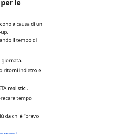
per le
scono a causa di un
-up.
mando il tempo di
a giornata.
 ritorni indietro e
TA realistici.
precare tempo
iù da chi è “bravo
percorsi
.