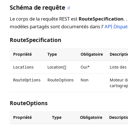
Schéma de requête
#
Le corps de la requête REST est
RouteSpecification
. 
modèles partagés sont documentés dans l’
API Dispa
RouteSpecification
Propriété
Type
Obligatoire
Descript
Location[]
Oui*
Liste des
Locations
RouteOptions
Non
Moteur de
RouteOptions
cartograp
RouteOptions
Propriété
Type
Obligatoire
Descripti