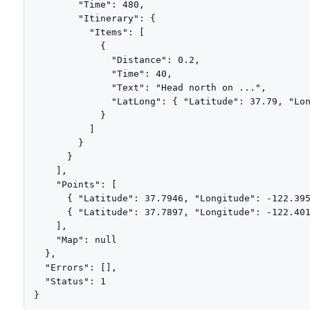
        "Time": 480,

        "Itinerary": {

          "Items": [

            {

              "Distance": 0.2,

              "Time": 40,

              "Text": "Head north on ...",

              "LatLong": { "Latitude": 37.79, "Lon
            }

          ]

        }

      }

    ],

    "Points": [

      { "Latitude": 37.7946, "Longitude": -122.395
      { "Latitude": 37.7897, "Longitude": -122.401
    ],

    "Map": null

  },

  "Errors": [],

  "Status": 1

}