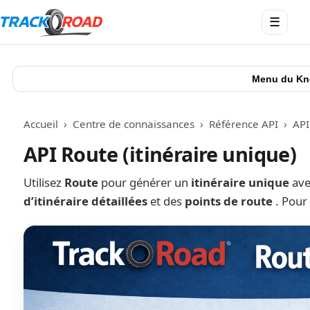
Ouvrir
☰
le
menu
Menu du Kn
Accueil
›
Centre de connaissances
›
Référence API
›
API
API Route (itinéraire unique)
Utilisez
Route
pour générer un
itinéraire unique
av
d’itinéraire détaillées
et des
points de route
. Pour 