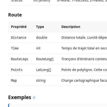
int (enum)
0=None, 1=Success, 2=Failed, 
Status
Route
Propriété
Type
Description
double
Distance totale. L’unité dép
Distance
int
Temps de trajet total en sec
Time
RouteLeg[]
Tronçons d’itinéraire contena
RouteLegs
LatLong[]
Points de polyligne. Cette c
Points
string
Charge cartographique facul
Map
Exemples
#