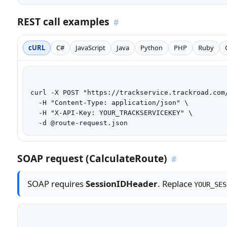
REST call examples
#
cURL
C#
JavaScript
Java
Python
PHP
Ruby
curl -X POST "https://trackservice.trackroad.com/
  -H "Content-Type: application/json" \

  -H "X-API-Key: YOUR_TRACKSERVICEKEY" \

  -d @route-request.json
SOAP request (CalculateRoute)
#
SOAP requires
SessionIDHeader
. Replace
YOUR_SES