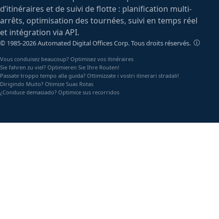
d’itinéraires et de suivi de flotte : planification multi-
arrêts, optimisation des tournées, suivi en temps réel
et intégration via API.
ⓘ
© 1985-2026 Automated Digital Offices Corp. Tous droits réservés.
Vous conduisez beaucoup? Optimisez vos itinéraires
Sie fahren zu viel? Optimieren Sie Ihre Routen!
Passate troppo tempo alla guida? Ottimizzate i vostri itinerari stradali!
Dirigindo Muito? Otimize Suas Rotas
¿Conduce demasiado? Optimice sus recorridos