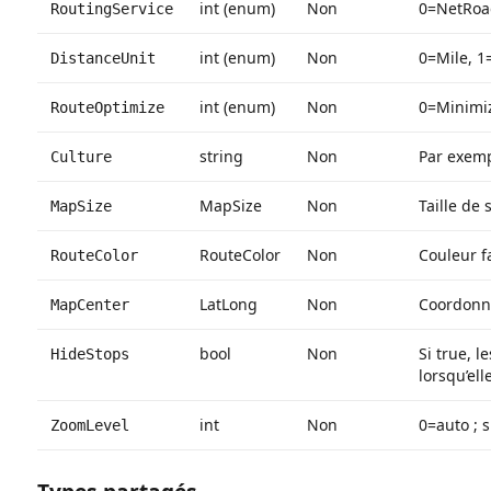
int (enum)
Non
0=NetRoad
RoutingService
int (enum)
Non
0=Mile, 1
DistanceUnit
int (enum)
Non
0=Minimi
RouteOptimize
string
Non
Par exemp
Culture
MapSize
Non
Taille de 
MapSize
RouteColor
Non
Couleur fa
RouteColor
LatLong
Non
Coordonné
MapCenter
bool
Non
Si true, 
HideStops
lorsqu’ell
int
Non
0=auto ; 
ZoomLevel