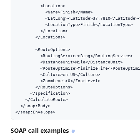
          <Location>

            <Name>Finish</Name>

            <LatLong><Latitude>37.7810</Latitude><
            <LocationType>Finish</LocationType>

          </Location>

        </Locations>

        <RouteOptions>

          <RoutingService>Bing</RoutingService>

          <DistanceUnit>Mile</DistanceUnit>

          <RouteOptimize>MinimizeTime</RouteOptimi
          <Culture>en-US</Culture>

          <ZoomLevel>0</ZoomLevel>

        </RouteOptions>

      </specification>

    </CalculateRoute>

  </soap:Body>

</soap:Envelope>
SOAP call examples
#