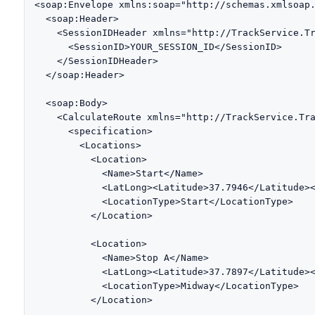
<soap:Envelope xmlns:soap="http://schemas.xmlsoap.
  <soap:Header>

    <SessionIDHeader xmlns="http://TrackService.Tr
      <SessionID>YOUR_SESSION_ID</SessionID>

    </SessionIDHeader>

  </soap:Header>

  <soap:Body>

    <CalculateRoute xmlns="http://TrackService.Tra
      <specification>

        <Locations>

          <Location>

            <Name>Start</Name>

            <LatLong><Latitude>37.7946</Latitude><
            <LocationType>Start</LocationType>

          </Location>

          <Location>

            <Name>Stop A</Name>

            <LatLong><Latitude>37.7897</Latitude><
            <LocationType>Midway</LocationType>

          </Location>
