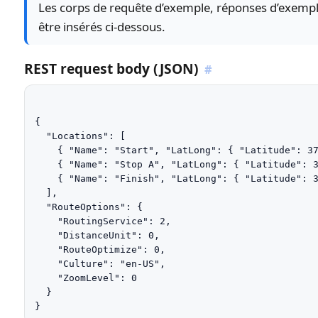
Les corps de requête d’exemple, réponses d’exempl
être insérés ci-dessous.
REST request body (JSON)
#
{

  "Locations": [

    { "Name": "Start", "LatLong": { "Latitude": 37
    { "Name": "Stop A", "LatLong": { "Latitude": 3
    { "Name": "Finish", "LatLong": { "Latitude": 3
  ],

  "RouteOptions": {

    "RoutingService": 2,

    "DistanceUnit": 0,

    "RouteOptimize": 0,

    "Culture": "en-US",

    "ZoomLevel": 0

  }

}