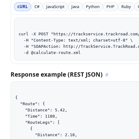
cURL
C#
JavaScript
Java
Python
PHP
Ruby
curl -X POST "https://trackservice.trackroad.com/
  -H "Content-Type: text/xml; charset=utf-8" \

  -H "SOAPAction: http://TrackService.TrackRoad.c
  -d @calculate-route.xml
Response example (REST JSON)
#
{

  "Route": {

    "Distance": 5.42,

    "Time": 1180,

    "RouteLegs": [

      {

        "Distance": 2.10,
