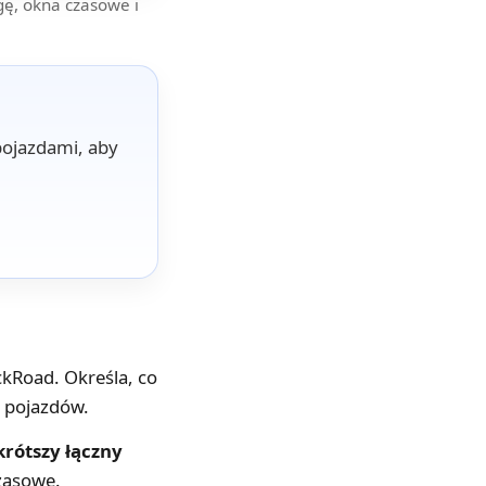
gę, okna czasowe i
pojazdami, aby
ckRoad. Określa, co
 pojazdów.
krótszy łączny
czasowe.