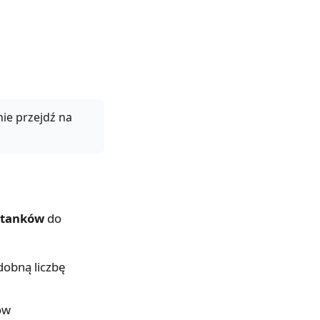
nie przejdź na
ystanków
do
dobną liczbę
ów