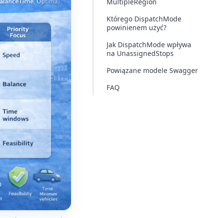
MultipleRegion
Którego DispatchMode
powinienem użyć?
Jak DispatchMode wpływa
na UnassignedStops
Powiązane modele Swagger
FAQ