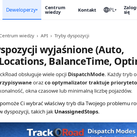
Centrum
Zalog
Deweloperzy
PL
Kontakt
▾
▾
wiedzy
się
Centrum wiedzy
›
API
›
Tryby dyspozycji
spozycji wyjaśnione (Auto,
Locations, BalanceTime, Opt
ackRoad obsługuje wiele opcji
DispatchMode
. Każdy tryb 
przypisywane
oraz
co optymalizator traktuje priorytet
nalność, okna czasowe lub minimalną liczbę pojazdów.
pomoże Ci wybrać właściwy tryb dla Twojego problemu rou
 dyspozycji, takich jak
UnassignedStops
.