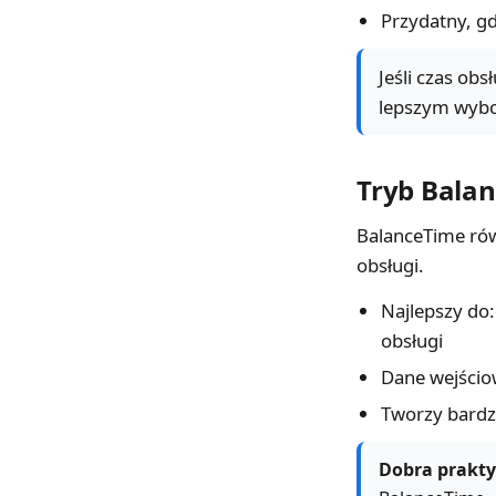
Przydatny, g
Jeśli czas ob
lepszym wyb
Tryb Bala
BalanceTime rów
obsługi.
Najlepszy do
obsługi
Dane wejściow
Tworzy bardzi
Dobra prakty