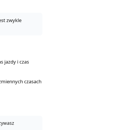
est zwykle
 jazdy i czas
 zmiennych czasach
używasz