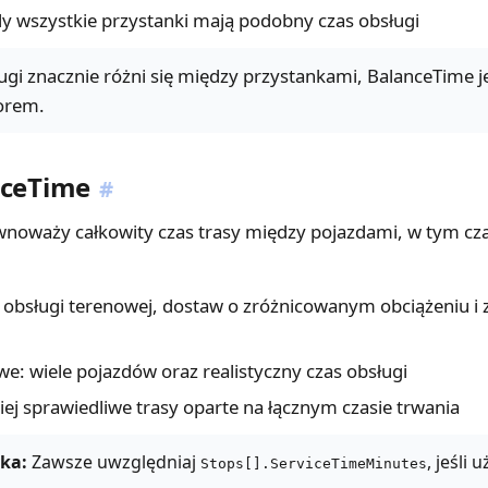
dy wszystkie przystanki mają podobny czas obsługi
sługi znacznie różni się między przystankami, BalanceTime j
orem.
nceTime
#
noważy całkowity czas trasy między pojazdami, w tym czas
: obsługi terenowej, dostaw o zróżnicowanym obciążeniu i
e: wiele pojazdów oraz realistyczny czas obsługi
ej sprawiedliwe trasy oparte na łącznym czasie trwania
ka:
Zawsze uwzględniaj
, jeśli 
Stops[].ServiceTimeMinutes