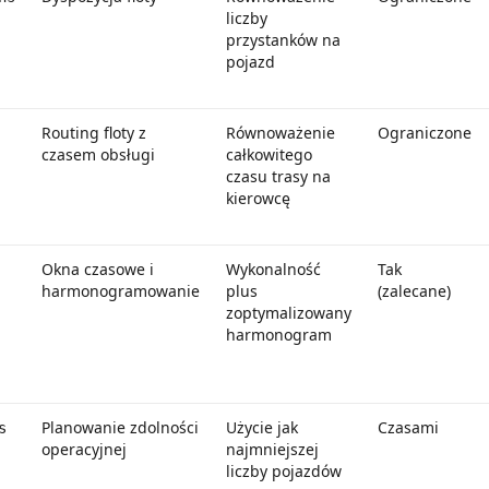
liczby
przystanków na
pojazd
Routing floty z
Równoważenie
Ograniczone
czasem obsługi
całkowitego
czasu trasy na
kierowcę
Okna czasowe i
Wykonalność
Tak
harmonogramowanie
plus
(zalecane)
zoptymalizowany
harmonogram
Planowanie zdolności
Użycie jak
Czasami
s
operacyjnej
najmniejszej
liczby pojazdów