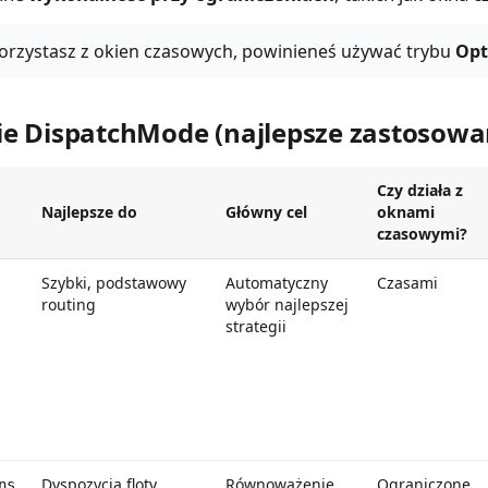
korzystasz z okien czasowych, powinieneś używać trybu
Op
e DispatchMode (najlepsze zastosowa
Czy działa z
Najlepsze do
Główny cel
oknami
czasowymi?
Szybki, podstawowy
Automatyczny
Czasami
routing
wybór najlepszej
strategii
Dyspozycja floty
Równoważenie
Ograniczone
ns