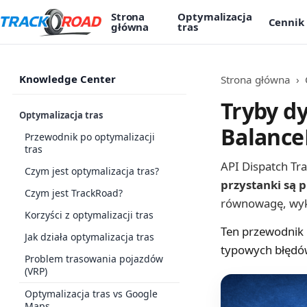
Strona
Optymalizacja
Cennik
główna
tras
Knowledge Center
Strona główna
›
Tryby dy
Optymalizacja tras
Balance
Przewodnik po optymalizacji
tras
API Dispatch Tr
Czym jest optymalizacja tras?
przystanki są 
Czym jest TrackRoad?
równowagę, wyko
Korzyści z optymalizacji tras
Ten przewodnik 
Jak działa optymalizacja tras
typowych błędów
Problem trasowania pojazdów
(VRP)
Optymalizacja tras vs Google
Maps