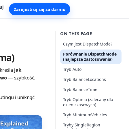
uj
Zarejestruj się za darmo
ON THIS PAGE
Czym jest DispatchMode?
ima)
Porównanie DispatchMode
(najlepsze zastosowania)
określa
jak
Tryb Auto
owo
— szybkość,
Tryb BalanceLocations
Tryb BalanceTime
tingu i uniknąć
Tryb Optima (zalecany dla
okien czasowych)
Tryb MinimumVehicles
Tryby SingleRegion i