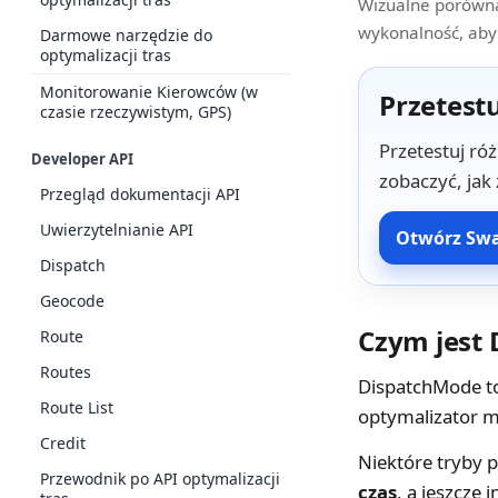
Wizualne porówna
wykonalność, aby 
Darmowe narzędzie do
optymalizacji tras
Monitorowanie Kierowców (w
Przetest
czasie rzeczywistym, GPS)
Przetestuj ró
Developer API
zobaczyć, jak 
Przegląd dokumentacji API
Uwierzytelnianie API
Otwórz Swa
Dispatch
Geocode
Czym jest
Route
Routes
DispatchMode to 
Route List
optymalizator m
Credit
Niektóre tryby p
Przewodnik po API optymalizacji
czas
, a jeszcze 