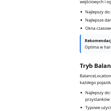
wejściowych i o
Najlepszy do:
Najlepsze dan
Okna czasowe:
Rekomendacj
Optima w ha
Tryb Bala
BalanceLocations
każdego pojazd
Najlepszy do:
przystanków
Typowe użycie