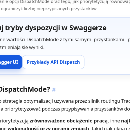
nie opcji DispatchMode oraz tego, jak priorytetyzują równowa
ograniczyć liczbę nieprzypisanych przystanków.
uj tryby dyspozycji w Swaggerze
żne wartości DispatchMode z tymi samymi przystankami i 
zmieniają się wyniki.
gger UI
Przykłady API Dispatch
 DispatchMode?
#
strategia optymalizacji używana przez silnik routingu Tra
a priorytetyzować podczas przypisywania przystanków do
riorytetyzują
zrównoważone obciążenie pracą
, inne
naj
inne
wykonalność przy ograniczeniach
, takich jak okna 