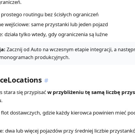
graniczeń.
 prostego routingu bez ścisłych ograniczeń
e wejściowe: same przystanki lub jeden pojazd
 działa tylko wtedy, gdy ograniczenia są luźne
a:
Zacznij od Auto na wczesnym etapie integracji, a następ
rmonogramach produkcyjnych.
nceLocations
#
 stara się przypisać
w przybliżeniu tę samą liczbę prz
u.
 flot dostawczych, gdzie każdy kierowca powinien mieć po
: dwa lub więcej pojazdów przy średniej liczbie przystank